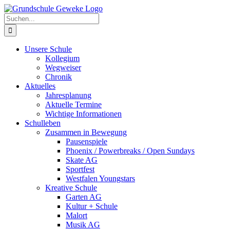
Zum
Inhalt
Suche
springen
nach:
Unsere Schule
Kollegium
Wegweiser
Chronik
Aktuelles
Jahresplanung
Aktuelle Termine
Wichtige Informationen
Schulleben
Zusammen in Bewegung
Pausenspiele
Phoenix / Powerbreaks / Open Sundays
Skate AG
Sportfest
Westfalen Youngstars
Kreative Schule
Garten AG
Kultur + Schule
Malort
Musik AG