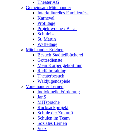
Theater AG
Gemeinsam Miteinander
Interkulturelles Familienfest
Karneval
Profiltage
Projektwoche / Basar
Schulobst
St. Martin
Waffeltage
Miteinander Erleben
Besuch Stadtteilbücherei
Gottesdienste
Mein Körper gehört mir
Radfahrtraining
Theaterbesuch
Waldjugendspiele
Voneinander Lernen
Individuelle Förderung
JanS
MITsprache
Rucksackprojekt
Schule der Zukunft
Schulen im Team
Soziales Lernen
Veex