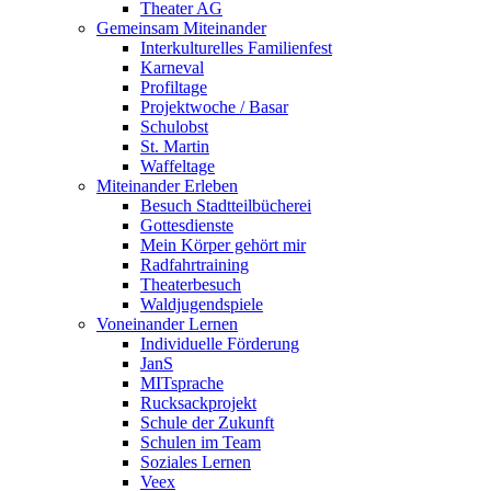
Theater AG
Gemeinsam Miteinander
Interkulturelles Familienfest
Karneval
Profiltage
Projektwoche / Basar
Schulobst
St. Martin
Waffeltage
Miteinander Erleben
Besuch Stadtteilbücherei
Gottesdienste
Mein Körper gehört mir
Radfahrtraining
Theaterbesuch
Waldjugendspiele
Voneinander Lernen
Individuelle Förderung
JanS
MITsprache
Rucksackprojekt
Schule der Zukunft
Schulen im Team
Soziales Lernen
Veex