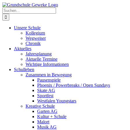
Zum
Inhalt
Suche
springen
nach:
Unsere Schule
Kollegium
Wegweiser
Chronik
Aktuelles
Jahresplanung
Aktuelle Termine
Wichtige Informationen
Schulleben
Zusammen in Bewegung
Pausenspiele
Phoenix / Powerbreaks / Open Sundays
Skate AG
Sportfest
Westfalen Youngstars
Kreative Schule
Garten AG
Kultur + Schule
Malort
Musik AG