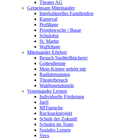
Theater AG
Gemeinsam Miteinander
Interkulturelles Familienfest
Karneval
Profiltage
Projektwoche / Basar
Schulobst
St. Martin
Waffeltage
Miteinander Erleben
Besuch Stadtteilbücherei
Gottesdienste
Mein Körper gehört mir
Radfahrtraining
Theaterbesuch
Waldjugendspiele
Voneinander Lernen
Individuelle Förderung
JanS
MITsprache
Rucksackprojekt
Schule der Zukunft
Schulen im Team
Soziales Lernen
Veex