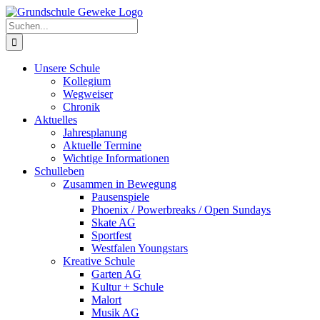
Zum
Inhalt
Suche
springen
nach:
Unsere Schule
Kollegium
Wegweiser
Chronik
Aktuelles
Jahresplanung
Aktuelle Termine
Wichtige Informationen
Schulleben
Zusammen in Bewegung
Pausenspiele
Phoenix / Powerbreaks / Open Sundays
Skate AG
Sportfest
Westfalen Youngstars
Kreative Schule
Garten AG
Kultur + Schule
Malort
Musik AG