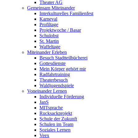
Theater AG
Gemeinsam Miteinander
Interkulturelles Familienfest
Karneval
Profiltage
Projektwoche / Basar
Schulobst
St. Martin
Waffeltage
Miteinander Erleben
Besuch Stadtteilbücherei
Gottesdienste
Mein Körper gehört mir
Radfahrtraining
Theaterbesuch
Waldjugendspiele
Voneinander Lernen
Individuelle Förderung
JanS
MITsprache
Rucksackprojekt
Schule der Zukunft
Schulen im Team
Soziales Lernen
Veex