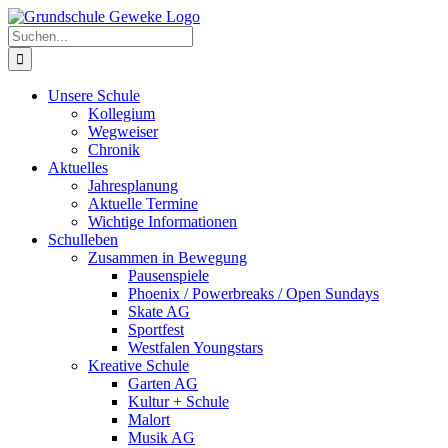
Zum
Inhalt
Suche
springen
nach:
Unsere Schule
Kollegium
Wegweiser
Chronik
Aktuelles
Jahresplanung
Aktuelle Termine
Wichtige Informationen
Schulleben
Zusammen in Bewegung
Pausenspiele
Phoenix / Powerbreaks / Open Sundays
Skate AG
Sportfest
Westfalen Youngstars
Kreative Schule
Garten AG
Kultur + Schule
Malort
Musik AG