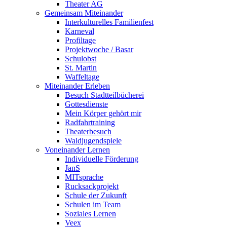
Theater AG
Gemeinsam Miteinander
Interkulturelles Familienfest
Karneval
Profiltage
Projektwoche / Basar
Schulobst
St. Martin
Waffeltage
Miteinander Erleben
Besuch Stadtteilbücherei
Gottesdienste
Mein Körper gehört mir
Radfahrtraining
Theaterbesuch
Waldjugendspiele
Voneinander Lernen
Individuelle Förderung
JanS
MITsprache
Rucksackprojekt
Schule der Zukunft
Schulen im Team
Soziales Lernen
Veex