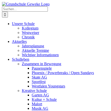
Zum
Inhalt
Suche
springen
nach:
Unsere Schule
Kollegium
Wegweiser
Chronik
Aktuelles
Jahresplanung
Aktuelle Termine
Wichtige Informationen
Schulleben
Zusammen in Bewegung
Pausenspiele
Phoenix / Powerbreaks / Open Sundays
Skate AG
Sportfest
Westfalen Youngstars
Kreative Schule
Garten AG
Kultur + Schule
Malort
Musik AG