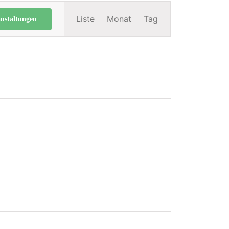
Veranstaltung
Liste
Monat
Tag
nstaltungen
Ansichten-
Navigation