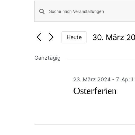
Veranstaltungen
Bitte
Schlüsselwort
Suche
eingeben.
30. März 2
und
Heute
Suche
Datum
nach
Ansichten,
wählen.
Veranstaltungen
Ganztägig
Navigation
Schlüsselwort.
23. März 2024
-
7. Apri
Osterferien