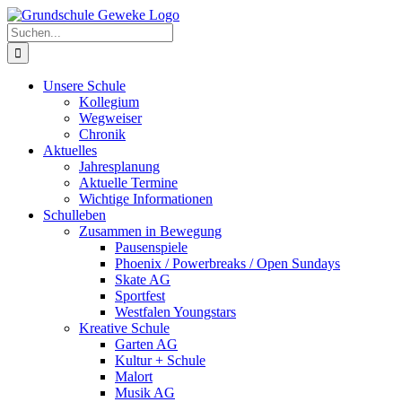
Zum
Inhalt
Suche
springen
nach:
Unsere Schule
Kollegium
Wegweiser
Chronik
Aktuelles
Jahresplanung
Aktuelle Termine
Wichtige Informationen
Schulleben
Zusammen in Bewegung
Pausenspiele
Phoenix / Powerbreaks / Open Sundays
Skate AG
Sportfest
Westfalen Youngstars
Kreative Schule
Garten AG
Kultur + Schule
Malort
Musik AG