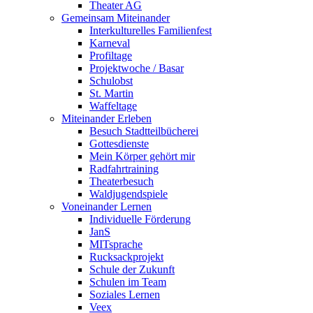
Theater AG
Gemeinsam Miteinander
Interkulturelles Familienfest
Karneval
Profiltage
Projektwoche / Basar
Schulobst
St. Martin
Waffeltage
Miteinander Erleben
Besuch Stadtteilbücherei
Gottesdienste
Mein Körper gehört mir
Radfahrtraining
Theaterbesuch
Waldjugendspiele
Voneinander Lernen
Individuelle Förderung
JanS
MITsprache
Rucksackprojekt
Schule der Zukunft
Schulen im Team
Soziales Lernen
Veex