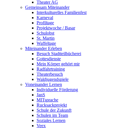
Theater AG
Gemeinsam Miteinander
Interkulturelles Familienfest
Karneval
Profiltage
Projektwoche / Basar
Schulobst
St. Martin
Waffeltage
Miteinander Erleben
Besuch Stadtteilbücherei
Gottesdienste
Mein Körper gehört mir
Radfahrtraining
Theaterbesuch
Waldjugendspiele
Voneinander Lernen
Individuelle Förderung
JanS
MITsprache
Rucksackprojekt
Schule der Zukunft
Schulen im Team
Soziales Lernen
Veex