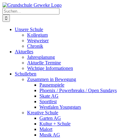
Zum
Inhalt
Suche
springen
nach:
Unsere Schule
Kollegium
Wegweiser
Chronik
Aktuelles
Jahresplanung
Aktuelle Termine
Wichtige Informationen
Schulleben
Zusammen in Bewegung
Pausenspiele
Phoenix / Powerbreaks / Open Sundays
Skate AG
Sportfest
Westfalen Youngstars
Kreative Schule
Garten AG
Kultur + Schule
Malort
Musik AG