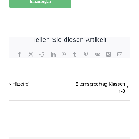
hinzufügen
Teilen Sie diesen Artikel!
Facebook
X
Reddit
LinkedIn
WhatsApp
Tumblr
Pinterest
Vk
Xing
E-
Mail
Hitzefrei
Elternsprechtag Klassen
1-3