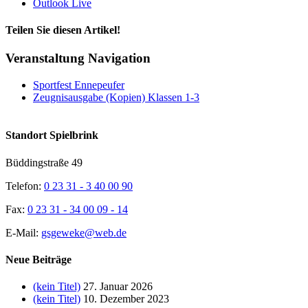
Outlook Live
Teilen Sie diesen Artikel!
Facebook
X
Reddit
LinkedIn
WhatsApp
Tumblr
Pinterest
Vk
Xing
E-
Veranstaltung Navigation
Mail
Sportfest Ennepeufer
Zeugnisausgabe (Kopien) Klassen 1-3
Standort Spielbrink
Büddingstraße 49
Telefon:
0 23 31 - 3 40 00 90
Fax:
0 23 31 - 34 00 09 - 14
E-Mail:
gsgeweke@web.de
Neue Beiträge
(kein Titel)
27. Januar 2026
(kein Titel)
10. Dezember 2023