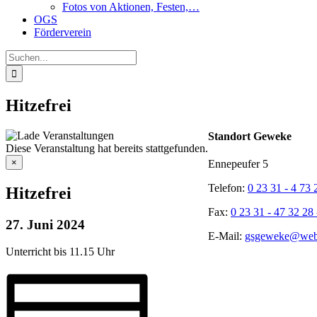
Fotos von Aktionen, Festen,…
OGS
Förderverein
Suche
nach:
Hitzefrei
Standort Geweke
Diese Veranstaltung hat bereits stattgefunden.
×
Ennepeufer 5
Telefon:
0 23 31 - 4 73 
Hitzefrei
Fax:
0 23 31 - 47 32 28 
27. Juni 2024
E-Mail:
gsgeweke@web
Unterricht bis 11.15 Uhr