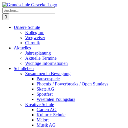
Zum
Inhalt
Suche
springen
nach:
Unsere Schule
Kollegium
Wegweiser
Chronik
Aktuelles
Jahresplanung
Aktuelle Termine
Wichtige Informationen
Schulleben
Zusammen in Bewegung
Pausenspiele
Phoenix / Powerbreaks / Open Sundays
Skate AG
Sportfest
Westfalen Youngstars
Kreative Schule
Garten AG
Kultur + Schule
Malort
Musik AG