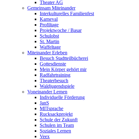
Theater AG
Gemeinsam Miteinander
Interkulturelles Familienfest
Karneval
Profiltage
Projektwoche / Basar
Schulobst
St. Martin
Waffeltage
Miteinander Erleben
Besuch Stadtteilbücherei
Gottesdienste
Mein Körper gehört mir
Radfahrtraining
Theaterbesuch
Waldjugendspiele
Voneinander Lernen
Individuelle Förderung
JanS
MITsprache
Rucksackprojekt
Schule der Zukunft
Schulen im Team
Soziales Lernen
Veex