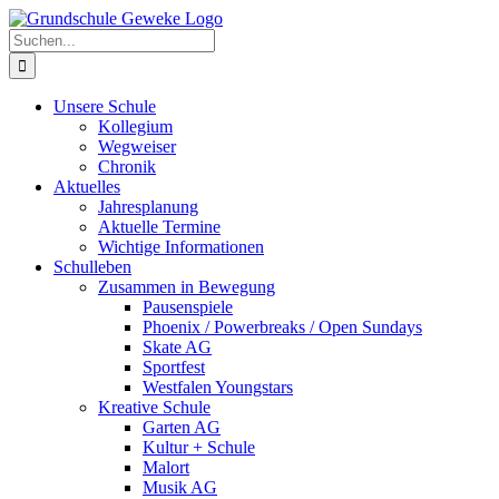
Zum
Inhalt
Suche
springen
nach:
Unsere Schule
Kollegium
Wegweiser
Chronik
Aktuelles
Jahresplanung
Aktuelle Termine
Wichtige Informationen
Schulleben
Zusammen in Bewegung
Pausenspiele
Phoenix / Powerbreaks / Open Sundays
Skate AG
Sportfest
Westfalen Youngstars
Kreative Schule
Garten AG
Kultur + Schule
Malort
Musik AG