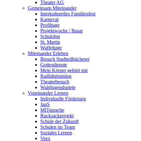
Theater AG
Gemeinsam Miteinander
Interkulturelles Familienfest
Karneval
Profiltage
Projektwoche / Basar
Schulobst
St. Martin
Waffeltage
Miteinander Erleben
Besuch Stadtteilbücherei
Gottesdienste
Mein Körper gehört mir
Radfahrtraining
Theaterbesuch
Waldjugendspiele
Voneinander Lernen
Individuelle Förderung
JanS
MITsprache
Rucksackprojekt
Schule der Zukunft
Schulen im Team
Soziales Lernen
Veex