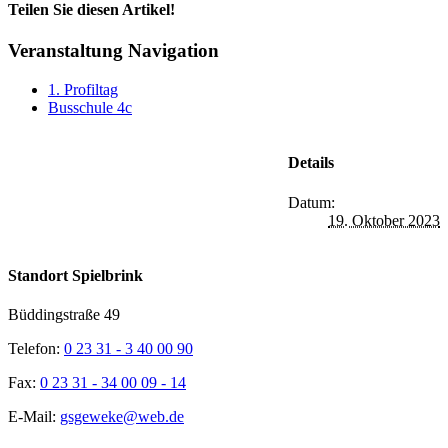
Teilen Sie diesen Artikel!
Facebook
X
Reddit
LinkedIn
WhatsApp
Tumblr
Pinterest
Vk
Xing
E-
Veranstaltung Navigation
Mail
1. Profiltag
Busschule 4c
Details
Datum:
19. Oktober 2023
Standort Spielbrink
Büddingstraße 49
Telefon:
0 23 31 - 3 40 00 90
Fax:
0 23 31 - 34 00 09 - 14
E-Mail:
gsgeweke@web.de