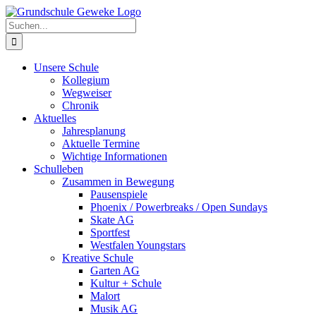
Zum
Inhalt
Suche
springen
nach:
Unsere Schule
Kollegium
Wegweiser
Chronik
Aktuelles
Jahresplanung
Aktuelle Termine
Wichtige Informationen
Schulleben
Zusammen in Bewegung
Pausenspiele
Phoenix / Powerbreaks / Open Sundays
Skate AG
Sportfest
Westfalen Youngstars
Kreative Schule
Garten AG
Kultur + Schule
Malort
Musik AG