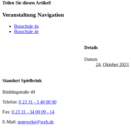
Teilen Sie diesen Artikel!
Facebook
X
Reddit
LinkedIn
WhatsApp
Tumblr
Pinterest
Vk
Xing
E-
Veranstaltung Navigation
Mail
Busschule 4a
Busschule 4e
Details
Datum:
24. Oktober 2023
Standort Spielbrink
Büddingstraße 49
Telefon:
0 23 31 - 3 40 00 90
Fax:
0 23 31 - 34 00 09 - 14
E-Mail:
gsgeweke@web.de