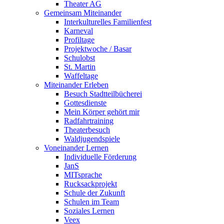
Theater AG
Gemeinsam Miteinander
Interkulturelles Familienfest
Karneval
Profiltage
Projektwoche / Basar
Schulobst
St. Martin
Waffeltage
Miteinander Erleben
Besuch Stadtteilbücherei
Gottesdienste
Mein Körper gehört mir
Radfahrtraining
Theaterbesuch
Waldjugendspiele
Voneinander Lernen
Individuelle Förderung
JanS
MITsprache
Rucksackprojekt
Schule der Zukunft
Schulen im Team
Soziales Lernen
Veex