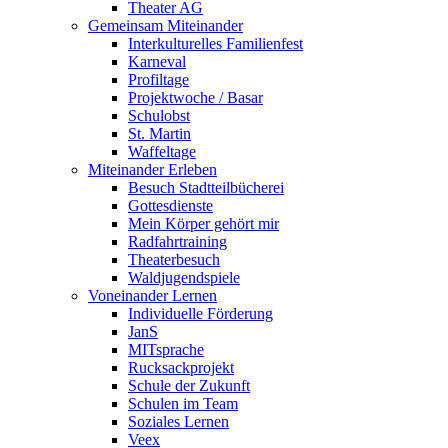
Theater AG
Gemeinsam Miteinander
Interkulturelles Familienfest
Karneval
Profiltage
Projektwoche / Basar
Schulobst
St. Martin
Waffeltage
Miteinander Erleben
Besuch Stadtteilbücherei
Gottesdienste
Mein Körper gehört mir
Radfahrtraining
Theaterbesuch
Waldjugendspiele
Voneinander Lernen
Individuelle Förderung
JanS
MITsprache
Rucksackprojekt
Schule der Zukunft
Schulen im Team
Soziales Lernen
Veex