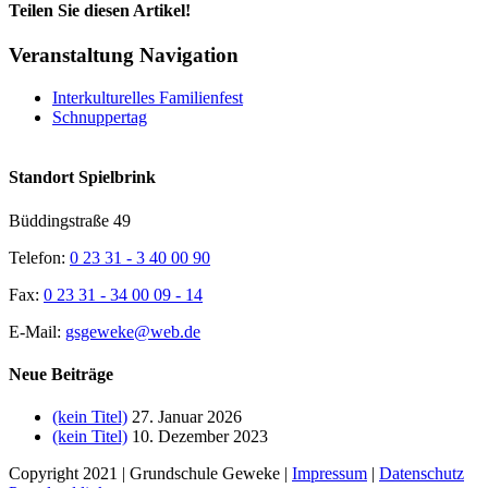
Teilen Sie diesen Artikel!
Facebook
X
Reddit
LinkedIn
WhatsApp
Tumblr
Pinterest
Vk
Xing
E-
Veranstaltung Navigation
Mail
Interkulturelles Familienfest
Schnuppertag
Standort Spielbrink
Büddingstraße 49
Telefon:
0 23 31 - 3 40 00 90
Fax:
0 23 31 - 34 00 09 - 14
E-Mail:
gsgeweke@web.de
Neue Beiträge
(kein Titel)
27. Januar 2026
(kein Titel)
10. Dezember 2023
Copyright 2021 | Grundschule Geweke |
Impressum
|
Datenschutz