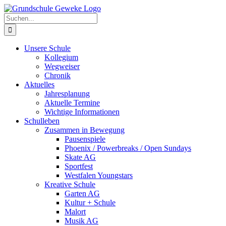
Zum
Inhalt
Suche
springen
nach:
Unsere Schule
Kollegium
Wegweiser
Chronik
Aktuelles
Jahresplanung
Aktuelle Termine
Wichtige Informationen
Schulleben
Zusammen in Bewegung
Pausenspiele
Phoenix / Powerbreaks / Open Sundays
Skate AG
Sportfest
Westfalen Youngstars
Kreative Schule
Garten AG
Kultur + Schule
Malort
Musik AG