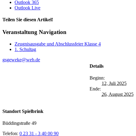
Outlook 365
Outlook Live
Teilen Sie diesen Artikel!
Facebook
X
Reddit
LinkedIn
WhatsApp
Tumblr
Pinterest
Vk
Xing
E-
Veranstaltung Navigation
Mail
Zeugnisausgabe und Abschlussfeier Klasse 4
1. Schultag
gsgeweke@web.de
Details
Beginn:
12. Juli 2025
Ende:
26. August 2025
Standort Spielbrink
Büddingstraße 49
Telefon:
0 23 31 - 3 40 00 90