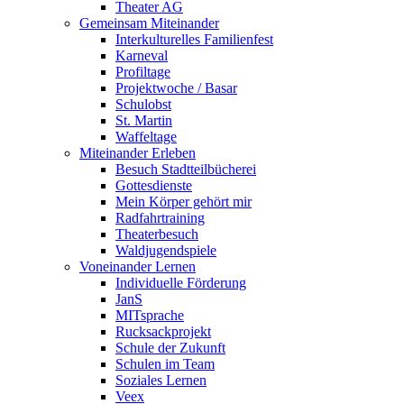
Theater AG
Gemeinsam Miteinander
Interkulturelles Familienfest
Karneval
Profiltage
Projektwoche / Basar
Schulobst
St. Martin
Waffeltage
Miteinander Erleben
Besuch Stadtteilbücherei
Gottesdienste
Mein Körper gehört mir
Radfahrtraining
Theaterbesuch
Waldjugendspiele
Voneinander Lernen
Individuelle Förderung
JanS
MITsprache
Rucksackprojekt
Schule der Zukunft
Schulen im Team
Soziales Lernen
Veex