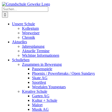
Zum
Inhalt
Suche
springen
nach:
Unsere Schule
Kollegium
Wegweiser
Chronik
Aktuelles
Jahresplanung
Aktuelle Termine
Wichtige Informationen
Schulleben
Zusammen in Bewegung
Pausenspiele
Phoenix / Powerbreaks / Open Sundays
Skate AG
Sportfest
Westfalen Youngstars
Kreative Schule
Garten AG
Kultur + Schule
Malort
Musik AG