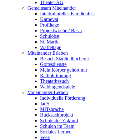
Theater AG
Gemeinsam Miteinander
Interkulturelles Familienfest
Karneval
Profiltage
Projektwoche / Basar
Schulobst
St. Martin
Waffeltage
Miteinander Erleben
Besuch Stadtteilbücherei
Gottesdienste
Mein Körper gehört mir
Radfahrtraining
Theaterbesuch
Waldjugendspiele
Voneinander Lernen
Individuelle Förderung
JanS
MITsprache
Rucksackprojekt
Schule der Zukunft
Schulen im Team
Soziales Lernen
Veex