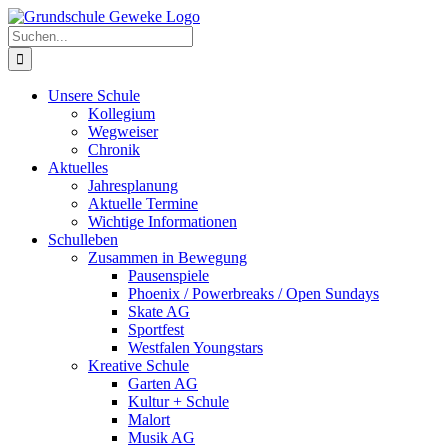
Zum
Inhalt
Suche
springen
nach:
Unsere Schule
Kollegium
Wegweiser
Chronik
Aktuelles
Jahresplanung
Aktuelle Termine
Wichtige Informationen
Schulleben
Zusammen in Bewegung
Pausenspiele
Phoenix / Powerbreaks / Open Sundays
Skate AG
Sportfest
Westfalen Youngstars
Kreative Schule
Garten AG
Kultur + Schule
Malort
Musik AG