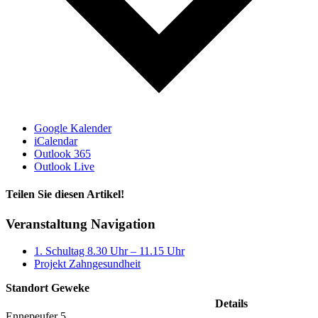
Google Kalender
iCalendar
Outlook 365
Outlook Live
Teilen Sie diesen Artikel!
Facebook
X
Reddit
LinkedIn
WhatsApp
Tumblr
Pinterest
Vk
Xing
E-
Veranstaltung Navigation
Mail
1. Schultag 8.30 Uhr – 11.15 Uhr
Projekt Zahngesundheit
Standort Geweke
Details
Ennepeufer 5