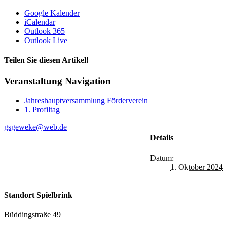
Google Kalender
iCalendar
Outlook 365
Outlook Live
Teilen Sie diesen Artikel!
Facebook
X
Reddit
LinkedIn
WhatsApp
Tumblr
Pinterest
Vk
Xing
E-
Veranstaltung Navigation
Mail
Jahreshauptversammlung Förderverein
1. Profiltag
gsgeweke@web.de
Details
Datum:
1. Oktober 2024
Standort Spielbrink
Büddingstraße 49