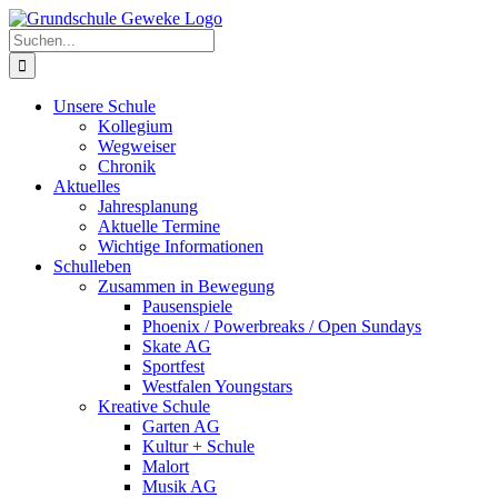
Zum
Inhalt
Suche
springen
nach:
Unsere Schule
Kollegium
Wegweiser
Chronik
Aktuelles
Jahresplanung
Aktuelle Termine
Wichtige Informationen
Schulleben
Zusammen in Bewegung
Pausenspiele
Phoenix / Powerbreaks / Open Sundays
Skate AG
Sportfest
Westfalen Youngstars
Kreative Schule
Garten AG
Kultur + Schule
Malort
Musik AG