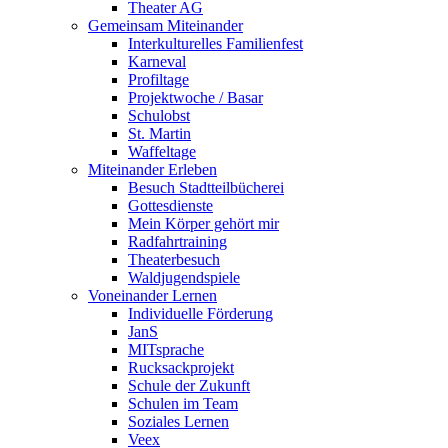
Theater AG
Gemeinsam Miteinander
Interkulturelles Familienfest
Karneval
Profiltage
Projektwoche / Basar
Schulobst
St. Martin
Waffeltage
Miteinander Erleben
Besuch Stadtteilbücherei
Gottesdienste
Mein Körper gehört mir
Radfahrtraining
Theaterbesuch
Waldjugendspiele
Voneinander Lernen
Individuelle Förderung
JanS
MITsprache
Rucksackprojekt
Schule der Zukunft
Schulen im Team
Soziales Lernen
Veex