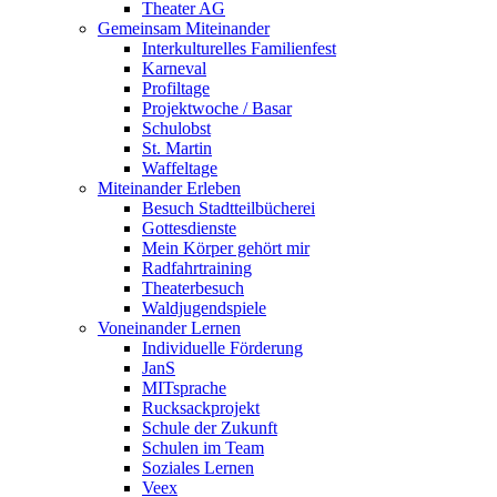
Theater AG
Gemeinsam Miteinander
Interkulturelles Familienfest
Karneval
Profiltage
Projektwoche / Basar
Schulobst
St. Martin
Waffeltage
Miteinander Erleben
Besuch Stadtteilbücherei
Gottesdienste
Mein Körper gehört mir
Radfahrtraining
Theaterbesuch
Waldjugendspiele
Voneinander Lernen
Individuelle Förderung
JanS
MITsprache
Rucksackprojekt
Schule der Zukunft
Schulen im Team
Soziales Lernen
Veex