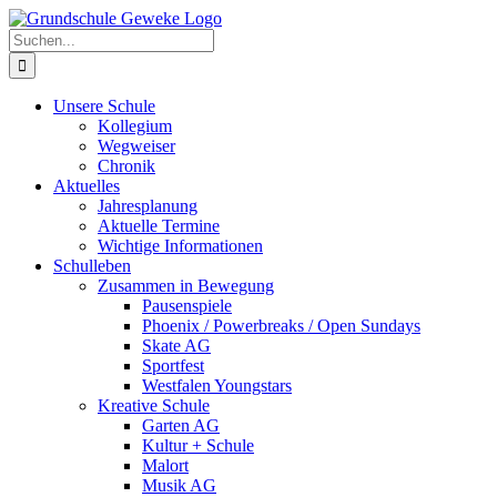
Zum
Inhalt
Suche
springen
nach:
Unsere Schule
Kollegium
Wegweiser
Chronik
Aktuelles
Jahresplanung
Aktuelle Termine
Wichtige Informationen
Schulleben
Zusammen in Bewegung
Pausenspiele
Phoenix / Powerbreaks / Open Sundays
Skate AG
Sportfest
Westfalen Youngstars
Kreative Schule
Garten AG
Kultur + Schule
Malort
Musik AG