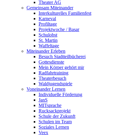
Theater AG
Gemeinsam Miteinander
Interkulturelles Familienfest
Karneval
Profiltage
Projektwoche / Basar
Schulobst
St. Martin
Waffeltage
Miteinander Erleben
Besuch Stadtteilbücherei
Gottesdienste
Mein Körper gehört mir
Radfahrtraining
Theaterbesuch
Waldjugendspiele
Voneinander Lernen
Individuelle Förderung
JanS
MITsprache
Rucksackprojekt
Schule der Zukunft
Schulen im Team
Soziales Lernen
Veex