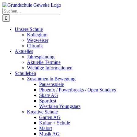
Zum
Inhalt
Suche
springen
nach:
Unsere Schule
Kollegium
Wegweiser
Chronik
Aktuelles
Jahresplanung
Aktuelle Termine
Wichtige Informationen
Schulleben
Zusammen in Bewegung
Pausenspiele
Phoenix / Powerbreaks / Open Sundays
Skate AG
Sportfest
Westfalen Youngstars
Kreative Schule
Garten AG
Kultur + Schule
Malort
Musik AG