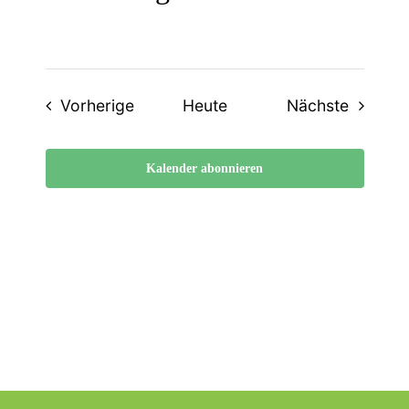
Veranstaltungen
Veranst
Vorherige
Heute
Nächste
Kalender abonnieren