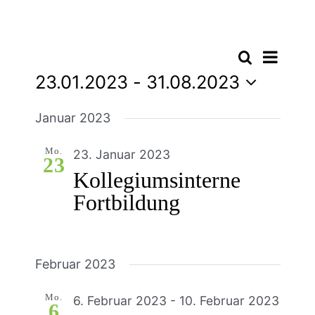
Vera
Suche
Verans
Liste
Ansi
23.01.2023
 - 
31.08.2023
Suche
Navi
Datum
wählen.
Januar 2023
und
Ansich
Mo.
23. Januar 2023
23
Naviga
Kollegiumsinterne
Fortbildung
Februar 2023
Mo.
6. Februar 2023
-
10. Februar 2023
6