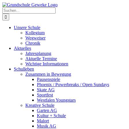
Zum
Inhalt
Suche
springen
nach:
Unsere Schule
Kollegium
Wegweiser
Chronik
Aktuelles
Jahresplanung
Aktuelle Termine
Wichtige Informationen
Schulleben
Zusammen in Bewegung
Pausenspiele
Phoenix / Powerbreaks / Open Sundays
Skate AG
Sportfest
Westfalen Youngstars
Kreative Schule
Garten AG
Kultur + Schule
Malort
Musik AG