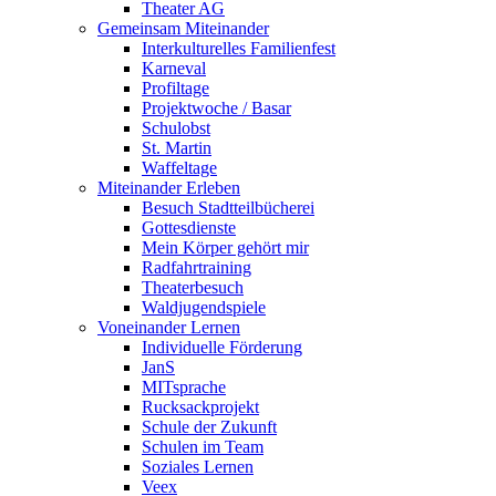
Theater AG
Gemeinsam Miteinander
Interkulturelles Familienfest
Karneval
Profiltage
Projektwoche / Basar
Schulobst
St. Martin
Waffeltage
Miteinander Erleben
Besuch Stadtteilbücherei
Gottesdienste
Mein Körper gehört mir
Radfahrtraining
Theaterbesuch
Waldjugendspiele
Voneinander Lernen
Individuelle Förderung
JanS
MITsprache
Rucksackprojekt
Schule der Zukunft
Schulen im Team
Soziales Lernen
Veex